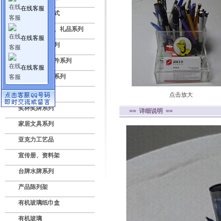
在线客服
亚克力透明盒式
压克力纪念品、礼品系列
在线客服
标牌授权牌系列
亚克力灯饰配件系列
在线客服
数码电子展示系列
广告灯箱系列
点击放大
奖杯奖牌系列
== 详细说明 ==
家居文具系列
亚克力工艺品
宣传册、资料架
台牌水牌系列
产品陈列架
有机玻璃纸巾盒
有机玻璃