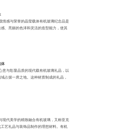
体
载情感与荣誉的晶莹载体有机玻璃纪念品是
质感、亮丽的色泽和灵活的造型能力，使其
载体
心意与彰显品质的现代载有机玻璃礼品，以
领域占据一席之地。这种材质制成的礼品，
与现代美学的精致融合有机玻璃，又称亚克
代工艺礼品与装饰品制作的理想材料。有机