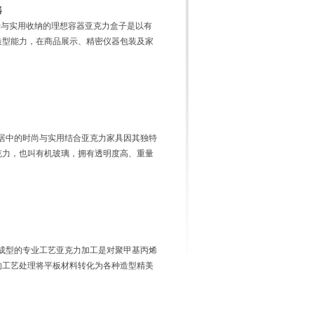
器
示与实用收纳的理想容器亚克力盒子是以有
造型能力，在商品展示、精密仪器包装及家
居中的时尚与实用结合亚克力家具因其独特
克力，也叫有机玻璃，拥有透明度高、重量
成型的专业工艺亚克力加工是对聚甲基丙烯
的工艺处理将平板材料转化为各种造型精美