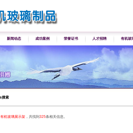
新闻动态
成功案例
荣誉证书
人才招聘
有机玻
gs搜索
：
有机玻璃展示架
，共找到
325
条相关信息。