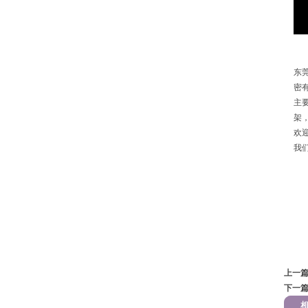
东
密
主
架
欢
我们
传真
邮箱
QQ
上一
下一