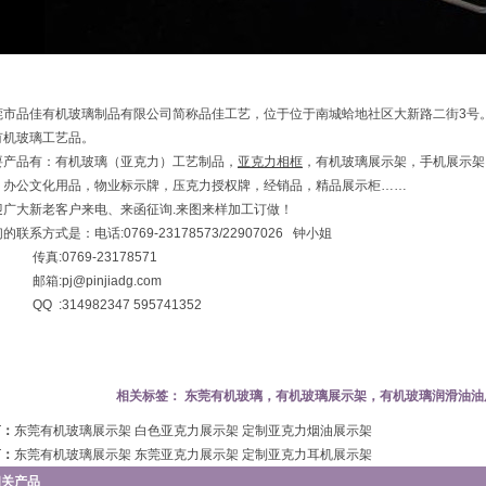
莞市品佳有机玻璃制品有限公司简称品佳工艺，位于位于南城蛤地社区大新路二街3号
有机玻璃工艺品。
要产品有：有机玻璃（亚克力）工艺制品，
亚克力相框
，有机玻璃展示架，手机展示架
，办公文化用品，物业标示牌，压克力授权牌，经销品，精品展示柜……
迎广大新老客户来电、来函征询.来图来样加工订做！
的联系方式是：电话:0769-23178573/22907026 钟小姐
:0769-23178571
:pj@pinjiadg.com
 :314982347 595741352
相关标签：
东莞有机玻璃，有机玻璃展示架，有机玻璃润滑油油
篇：
东莞有机玻璃展示架 白色亚克力展示架 定制亚克力烟油展示架
篇：
东莞有机玻璃展示架 东莞亚克力展示架 定制亚克力耳机展示架
相关产品