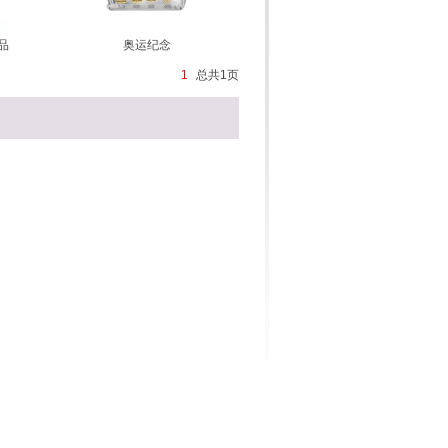
品
奥运纪念
1
总共
1
页