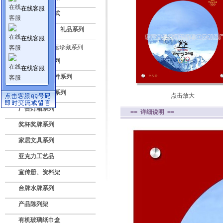
在线客服
亚克力透明盒式
压克力纪念品、礼品系列
在线客服
2008年奥运珍藏系列
标牌授权牌系列
在线客服
亚克力灯饰配件系列
数码电子展示系列
点击放大
广告灯箱系列
== 详细说明 ==
奖杯奖牌系列
家居文具系列
亚克力工艺品
宣传册、资料架
台牌水牌系列
产品陈列架
有机玻璃纸巾盒