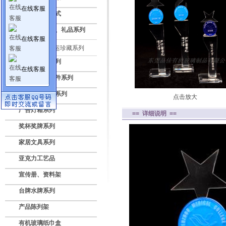
在线客服
亚克力透明盒式
压克力纪念品、礼品系列
在线客服
2008年奥运珍藏系列
标牌授权牌系列
在线客服
亚克力灯饰配件系列
数码电子展示系列
点击放大
广告灯箱系列
== 详细说明 ==
奖杯奖牌系列
家居文具系列
亚克力工艺品
宣传册、资料架
台牌水牌系列
产品陈列架
有机玻璃纸巾盒