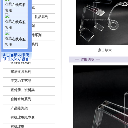
在线客服
亚克力透明盒式
压克力纪念品、礼品系列
在线客服
标牌授权牌系列
亚克力灯饰配件系列
在线客服
数码电子展示系列
点击放大
广告灯箱系列
== 详细说明 ==
奖杯奖牌系列
家居文具系列
亚克力工艺品
宣传册、资料架
台牌水牌系列
产品陈列架
有机玻璃纸巾盒
有机玻璃