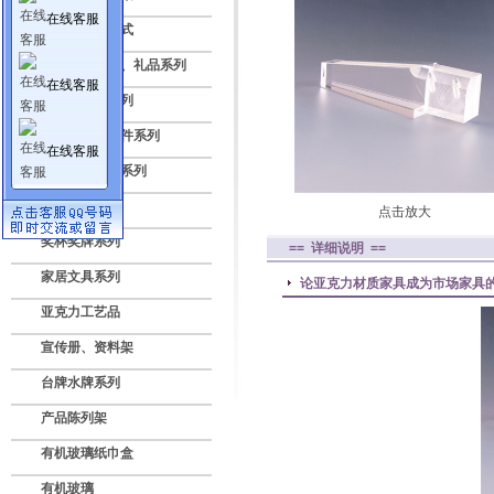
在线客服
亚克力透明盒式
压克力纪念品、礼品系列
在线客服
标牌授权牌系列
亚克力灯饰配件系列
在线客服
数码电子展示系列
广告灯箱系列
点击放大
奖杯奖牌系列
== 详细说明 ==
家居文具系列
论亚克力材质家具成为市场家具
亚克力工艺品
宣传册、资料架
台牌水牌系列
产品陈列架
有机玻璃纸巾盒
有机玻璃