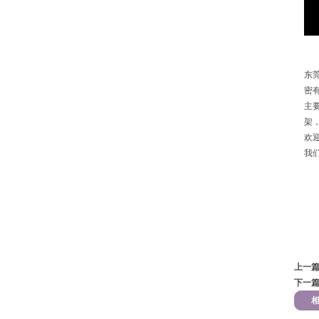
东
密
主
架
欢
我们
传真
邮箱
QQ
上一
下一