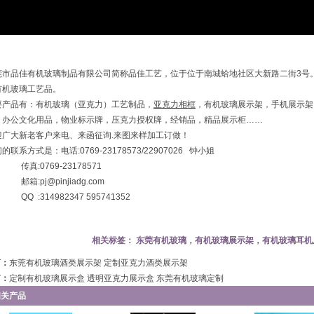
莞市品佳有机玻璃制品有限公司简称品佳工艺，位于位于南城蛤地社区大新路二街3号
有机玻璃工艺品。
要产品有：有机玻璃（亚克力）工艺制品，
亚克力相框
，有机玻璃展示架，手机展示架
，办公文化用品，物业标示牌，压克力授权牌，经销品，精品展示柜……
迎广大新老客户来电、来函征询.来图来样加工订做！
的联系方式是：电话:0769-23178573/22907026 钟小姐
:0769-23178571
:pj@pinjiadg.com
 :314982347 595741352
相关标签：
东莞有机玻璃，有机玻璃展示架，有机玻璃耳机
篇：
东莞有机玻璃酒类展示架 定制亚克力酒类展示架
篇：
定制有机玻璃展示盒 透明亚克力展示盒 东莞有机玻璃定制
相关产品